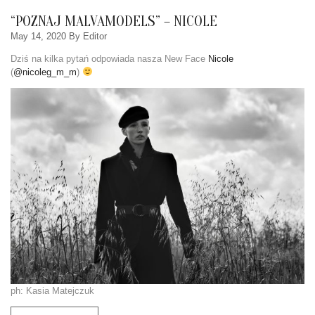
“POZNAJ MALVAMODELS” – NICOLE
May 14, 2020
By Editor
Dziś na kilka pytań odpowiada nasza New Face
Nicole
(
@nicoleg_m_m
)
ph: Kasia Matejczuk