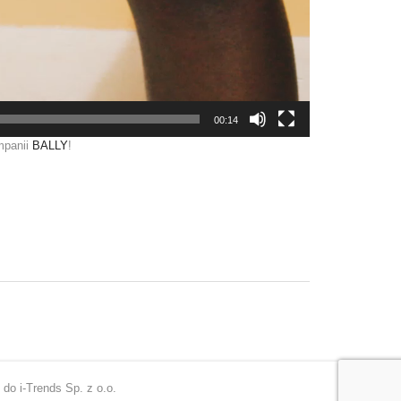
00:14
mpanii
BALLY
!
o i-Trends Sp. z o.o.