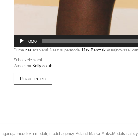
00:00
Duma
nas
rozpiera! Nasz supermodel
Max Barczak
w najnowszej ka
Zobaczcie sami…
Więcej na
Bally.co.uk
Read more
 agencja modelek i modeli, model agency Poland Marka MalvaModels należy d