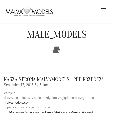
MALE_MODELS
NASZA STRONA MALVAMODELS – NIE PRZEOCZ!
September 17, 2016
By Editor
Witajcie,
doszły nas słuchy, że nie każdy, kto zagląda na naszą stronę
malvamodels.com
w pełni korzysta z jej możliwości…
Na stronie startowej znajdziecie zdanie “scroll