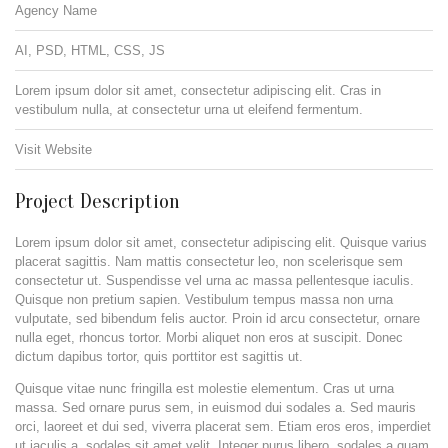
Agency Name
AI, PSD, HTML, CSS, JS
Lorem ipsum dolor sit amet, consectetur adipiscing elit. Cras in
vestibulum nulla, at consectetur urna ut eleifend fermentum.
Visit Website
Project Description
Lorem ipsum dolor sit amet, consectetur adipiscing elit. Quisque varius
placerat sagittis. Nam mattis consectetur leo, non scelerisque sem
consectetur ut. Suspendisse vel urna ac massa pellentesque iaculis.
Quisque non pretium sapien. Vestibulum tempus massa non urna
vulputate, sed bibendum felis auctor. Proin id arcu consectetur, ornare
nulla eget, rhoncus tortor. Morbi aliquet non eros at suscipit. Donec
dictum dapibus tortor, quis porttitor est sagittis ut.
Quisque vitae nunc fringilla est molestie elementum. Cras ut urna
massa. Sed ornare purus sem, in euismod dui sodales a. Sed mauris
orci, laoreet et dui sed, viverra placerat sem. Etiam eros eros, imperdiet
ut iaculis a, sodales sit amet velit. Integer purus libero, sodales a quam