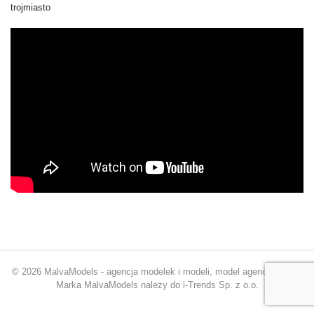
trojmiasto
© 2026 MalvaModels - agencja modelek i modeli, model agency Poland
Marka MalvaModels należy do i-Trends Sp. z o.o.