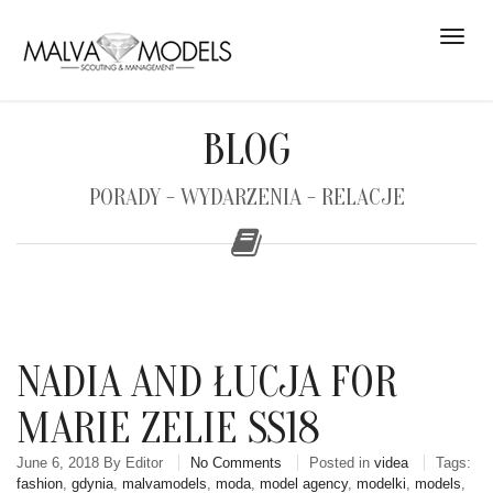
BLOG
PORADY - WYDARZENIA - RELACJE
NADIA AND ŁUCJA FOR
MARIE ZELIE SS18
June 6, 2018
By Editor
No Comments
Posted in
videa
Tags:
fashion
,
gdynia
,
malvamodels
,
moda
,
model agency
,
modelki
,
models
,